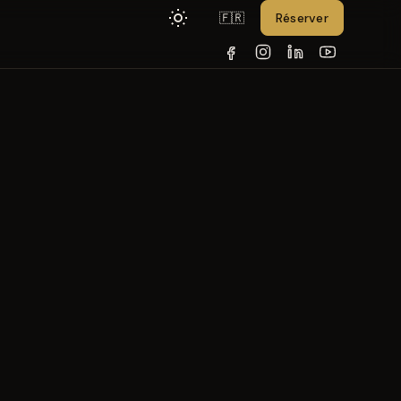
Réserver
🇫🇷