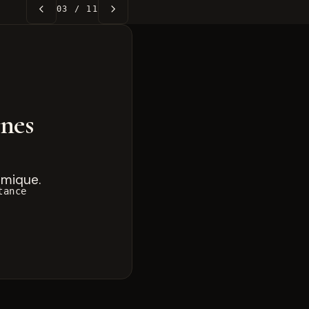
03 / 11
nnes
rmique.
tance