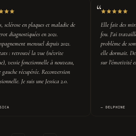
ait des miracles et surtout un bien
Dépression post
'ai travaillé sur ma fille qui avait un
participé à chan
ème de sommeil : dès le premier jour,
coach en dévelo
ormait. Des résultats spectaculaires
professionnel.
émotivité et le rapport à la mort.
PHINE
MARIANNE