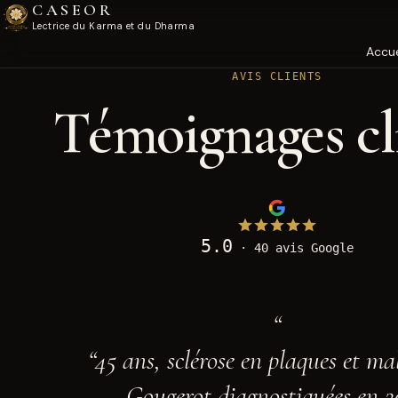
CASEOR
Lectrice du Karma et du Dharma
Accue
AVIS CLIENTS
Témoignages cl
5.0
·
40
avis Google
45 ans, sclérose en plaques et ma
Gougerot diagnostiquées en 2