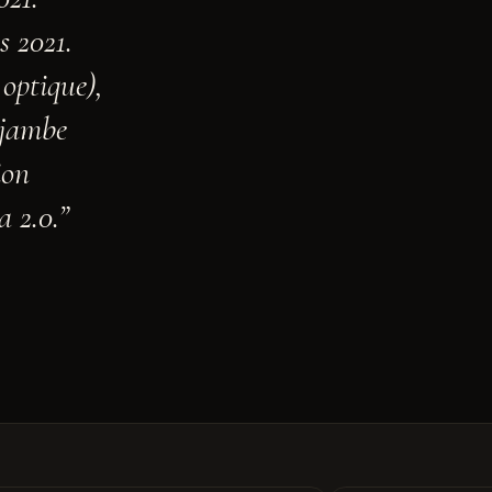
 2021.
 optique),
 jambe
ion
a 2.0.