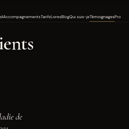
il
Accompagnements
Tarifs
Livres
Blog
Qui suis-je
Témoignages
Pro
ients
ladie de
021.