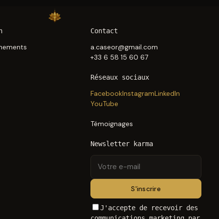
n
Contact
nements
a.caseor@gmail.com
+33 6 58 15 60 67
Réseaux sociaux
Facebook
Instagram
LinkedIn
YouTube
Témoignages
Newsletter karma
Votre
e-
mail
S'inscrire
J'accepte de recevoir des
communications marketing par