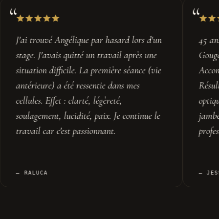
45 ans, sclérose en plaques et maladie de
Elle f
Gougerot diagnostiquées en 2021.
fou. J
Accompagnement mensuel depuis 2021.
probl
Résultats : retrouvé la vue (névrite
elle d
optique), vessie fonctionnelle à nouveau,
sur l'
jambe gauche récupérée. Reconversion
professionnelle. Je suis une Jessica 2.0.
JESSICA
DEL